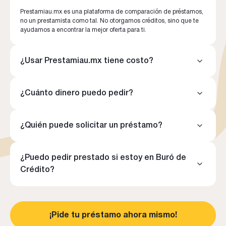
Prestamiau.mx es una plataforma de comparación de préstamos,
no un prestamista como tal. No otorgamos créditos, sino que te
ayudamos a encontrar la mejor oferta para ti.
¿Usar Prestamiau.mx tiene costo?
Prestamiau.mx no cobra por ninguno de sus servicios, es
completamente gratuito.
¿Cuánto dinero puedo pedir?
Puedes encontrar opciones que van desde $100 MXN hasta
$20,000 MXN, dependiendo del prestamista y de tu perfil
financiero.
¿Quién puede solicitar un préstamo?
Cualquier individuo mayor de 18 años, residente de México, con
una identificación oficial vigente puede solicitar un préstamo.
¿Puedo pedir prestado si estoy en Buró de
Crédito?
En Prestamiau.mx puedes encontrar opciones de préstamos para
todo tipo de situaciones financieras, ya que nuestro principal
objetivo es ayudarte a salir adelante.
¡Pide tu préstamo ahora mismo!